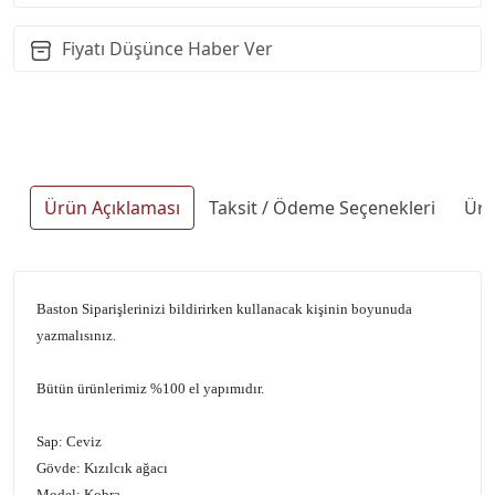
Fiyatı Düşünce Haber Ver
Ürün Açıklaması
Taksit / Ödeme Seçenekleri
Ürü
Baston Siparişlerinizi bildirirken kullanacak kişinin boyunuda
yazmalısınız.
Bütün ürünlerimiz %100 el yapımıdır.
Sap: Ceviz
Gövde: Kızılcık ağacı
Model: Kobra