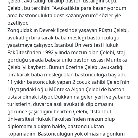
Çelebi, avukatlığı bırakıp baston ustalığını seçti.
Çelebi, bu tercihini "Avukatlıkta para kazanıyordum
ama bastonculukta dost kazanıyorum" sözleriyle
özetliyor.
Zonguldak'ın Devrek ilçesinde yaşayan Rüştü Çelebi,
avukatlığı bırakarak baba mesleği bastonculuğu
yaşatmaya çalışıyor. İstanbul Üniversitesi Hukuk
Fakültesi'nden 1992 yılında mezun olan Çelebi, staj
gördüğü sırada babası ünlü baston ustası Münteka
Çelebi'yi kaybetti. Bunun üzerine Çelebi, avukatlığı
bırakarak baba mesleği olan bastonculuğa başladı.
11 yıldır bastonculuk yapan 2 çocuk sahibi Çelebi'nin
10 yaşındaki oğlu Münteka Algan Çelebi de baston
ustası olmak istiyor. Dükkanına gelen yerli ve yabancı
turistlerin, duvarda asılı avukatlık diplomasını
görünce şaşırdığını belirten Çelebi, "İstanbul
üniversitesi Hukuk Fakültesi'nden mezun olup
diplomamı aldığım halde, bastonculuktan
kopamadım. Bastonculuğun yok olmasına gönlüm