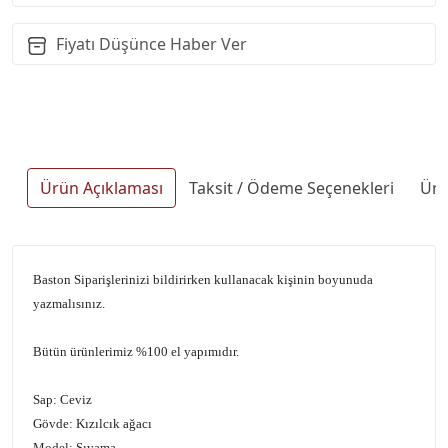
Fiyatı Düşünce Haber Ver
Ürün Açıklaması
Taksit / Ödeme Seçenekleri
Ürü
Baston Siparişlerinizi bildirirken kullanacak kişinin boyunuda
yazmalısınız.
Bütün ürünlerimiz %100 el yapımıdır.
Sap: Ceviz
Gövde: Kızılcık ağacı
Model: Sıvama