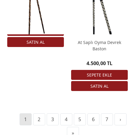
Devrek Baston
4.500,00 TL
At Saplı Oyma Devrek
Baston
4.500,00 TL
1
2
3
4
5
6
7
›
»